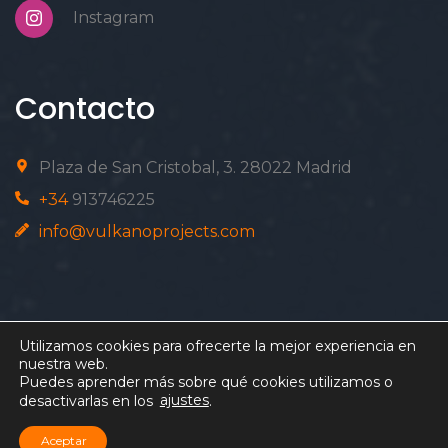
Instagram
Contacto
Plaza de San Cristobal, 3. 28022 Madrid
+34
913746225
info@vulkanoprojects.com
Utilizamos cookies para ofrecerte la mejor experiencia en
nuestra web.
Puedes aprender más sobre qué cookies utilizamos o
ajustes
desactivarlas en los
.
© COPYRIGHT VULKANO PROJECTS
2026
ALL
Aceptar