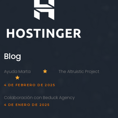
r
o
d
u
c
t
o
Blog
Ayuda Marta
The Altruistic Project
4 DE FEBRERO DE 2025
Colaboración con Beduck Agency
4 DE ENERO DE 2025