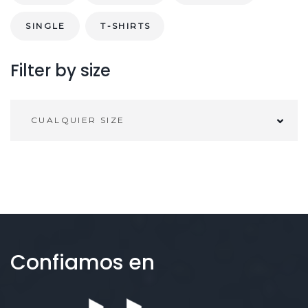
o
o
i
0
SINGLE
T-SHIRTS
r
.
e
Filter
by
size
n
l
a
CUALQUIER SIZE
p
á
g
i
n
a
Confiamos
en
d
e
p