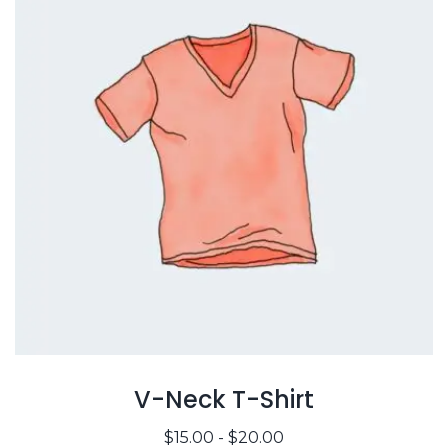
V-Neck T-Shirt
R
$
15.00
-
$
20.00