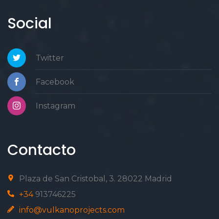
Social
Twitter
Facebook
Instagram
Contacto
Plaza de San Cristobal, 3. 28022 Madrid
+34
913746225
info@vulkanoprojects.com